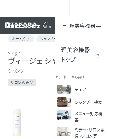
For
理美容機器
ログイン
Salon
ホームケア
シャンプー
理美容機器
viege
トップ
ヴィージェ シャンプー
シャンプー
カテゴリーから探す
サロン専売品
チェア
シャンプー機器
メニュー対応機
器
ミラー・サロン家
具・ワゴン等