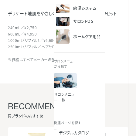
給湯システム
デリケート地肌をやさしく洗浄し、ゴワつきのもとをリセット
サロンPOS
240mL／¥2,750
600mL／¥4,950
ホームケア用品
1000mL（リフィル）／¥6,600
2500mL（リフィル／ヘアサロン技術者専用）
※価格はすべてメーカー希望小売価格（税込）です。
サロンメニュー
から探す
サロンメニュ
ー一覧
RECOMMENDED ITEMS
同ブランドのおすすめ
関連ページを探す
デジタルカタログ