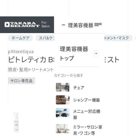
For
理美容機器
ログイン
Salon
ホームケア
スパ＆ケア for メニュー
ヘアトリートメント・マスク
理美容機器
pittoretiqua
トップ
ピトレティカ BS バスT セラムミスト
頭皮・髪用トリートメント
カテゴリーから探す
サロン専売品
チェア
シャンプー機器
メニュー対応機
器
ミラー・サロン家
具・ワゴン等