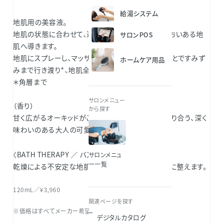
給湯システム
地肌用の美容液。
地肌の状態に合わせて、適切な皮脂バランスのうるおいある地
サロンPOS
肌へ導きます。
地肌にスプレーし、マッサージと共にめぐりを促すことですみず
ホームケア用品
みまで行き渡り*、地肌全体から健やかに。
＊角層まで
サロンメニュー
（香り）
から探す
甘く広がるオーキッドがこっくりと甘いペアーと重なり合う、深く
味わいのある大人の可愛らしさを感じさせる香り。
〈BATH THERAPY ／ バステラピー〉
サロンメニュ
ー一覧
乾燥による不安定な地肌にうるおいを与え、健やかに整えます。
120mL／¥3,960
関連ページを探す
※価格はすべてメーカー希望小売価格（税込）です。
デジタルカタログ