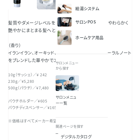
給湯システム
サロンPOS
髪質やダメージレベルを問わず、根元から毛先まで、やわらかく
艶やかにまとまる髪へと導きます。
ホームケア用品
（香り）
イランイラン、オーキッド、チュベローズといったフローラルノート
をブレンドした華やかでエレガントな香り。
サロンメニュー
から探す
10g（サッシェ）／¥ 242
230g／¥5,280
500g（パウチ）／¥7,480
サロンメニュ
パウチホルダー／¥605
ー一覧
パウチディスペンサー／¥165
※価格はすべてメーカー希望小売価格（税込）です。
関連ページを探す
デジタルカタログ