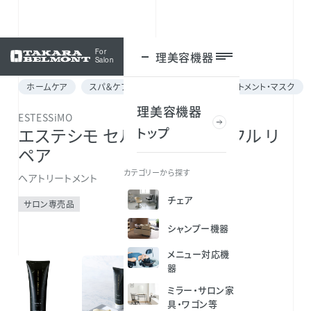
For
理美容機器
ログイン
Salon
ホームケア
スパ＆ケア for メニュー
ヘアトリートメント・マスク
理美容機器
ESTESSiMO
トップ
エステシモ セルサート ラメラフル リ
ペア
カテゴリーから探す
ヘアトリートメント
チェア
サロン専売品
シャンプー機器
メニュー対応機
器
ミラー・サロン家
具・ワゴン等