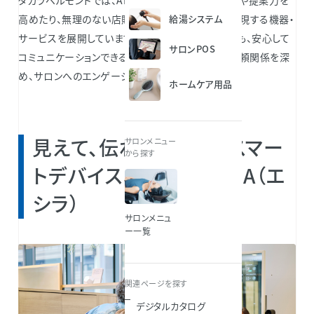
タカラベルモントでは、AIの力でカウンセリングの質や提案力を
高めたり、無理のない店販提案やクロージングを実現する機器・
給湯システム
サービスを展開しています。理美容師の方もお客様も、安心して
サロンPOS
コミュニケーションできる時間を提供することで、信頼関係を深
め、サロンへのエンゲージメントを高めます。
ホームケア用品
見えて、伝わる。頼れるスマー
サロンメニュー
から探す
トデバイスミラー｜ECILA（エ
シラ）
サロンメニュ
ー一覧
関連ページを探す
デジタルカタログ