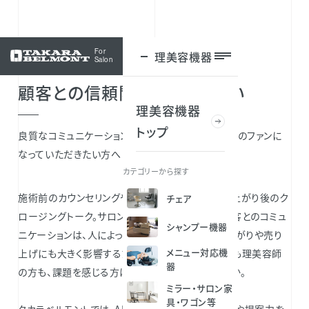
For
理美容機器
ログイン
Salon
顧客との信頼関係をつくりたい
理美容機器
トップ
良質なコミュニケーションを通じて、お客様にサロンのファンに
なっていただきたい方へ
カテゴリーから探す
施術前のカウンセリングや施術中の雑談、そして仕上がり後のク
チェア
ロージングトーク。サロンワークの大半を占める顧客とのコミュ
シャンプー機器
ニケーションは、人によって得意不得意があり、仕上がりや売り
メニュー対応機
上げにも大きく影響するため、サロンオーナーの方も理美容師
器
の方も、課題を感じる方は多いのではないでしょうか。
ミラー・サロン家
具・ワゴン等