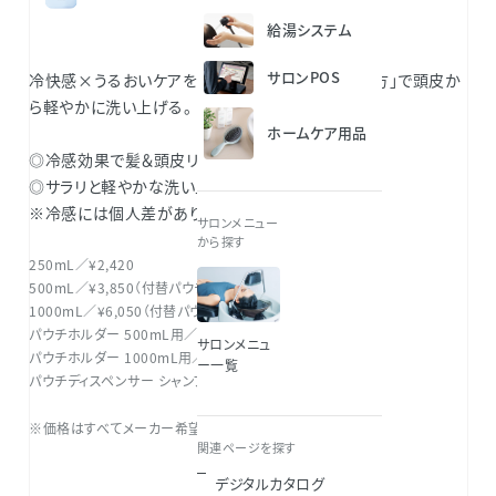
給湯システム
サロンPOS
冷快感×うるおいケアを両立する「クールパック処方」で頭皮か
ら軽やかに洗い上げる。
ホームケア用品
◎冷感効果で髪＆頭皮リフレッシュ
◎サラリと軽やかな洗い上がり
※冷感には個人差があります。
サロンメニュー
から探す
250mL／¥2,420
500mL／¥3,850（付替パウチ）
1000mL／¥6,050（付替パウチ）
パウチホルダー 500mL用／¥605
サロンメニュ
パウチホルダー 1000mL用／¥825
ー一覧
パウチディスペンサー シャンプー用／¥165
※価格はすべてメーカー希望小売価格（税込）です。
関連ページを探す
デジタルカタログ