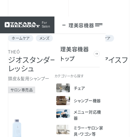
For
理美容機器
ログイン
Salon
ホームケア
メンズ
シャンプー
スキャルプケア
理美容機器
THEÓ
トップ
ジオスタンダード シャンプー アイスフ
レッシュ
カテゴリーから探す
頭皮＆髪用シャンプー
チェア
サロン専売品
シャンプー機器
メニュー対応機
器
ミラー・サロン家
具・ワゴン等