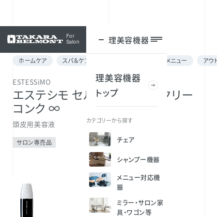
For
理美容機器
ログイン
Salon
ホームケア
スパ＆ケア for メニュー
ヘッドスパメニュー
アウ
理美容機器
ESTESSiMO
トップ
エステシモ セルサート トランクリー
コンク ∞
カテゴリーから探す
頭皮用美容液
チェア
サロン専売品
シャンプー機器
メニュー対応機
器
ミラー・サロン家
具・ワゴン等