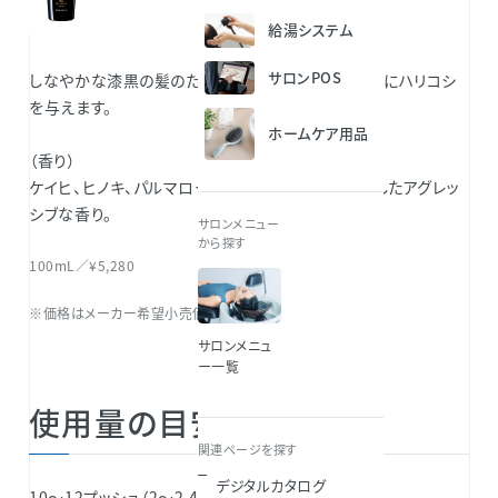
給湯システム
サロンPOS
しなやかな漆黒の髪のために頭皮環境を整え、根元にハリコシ
を与えます。
ホームケア用品
（香り）
ケイヒ、ヒノキ、パルマローザなどの精油をブレンドしたアグレッ
シブな香り。
サロンメニュー
から探す
100mL／¥5,280
※価格はメーカー希望小売価格（税込）です。
サロンメニュ
ー一覧
使用量の目安
関連ページを探す
デジタルカタログ
10～12プッシュ（2～2.4mL）