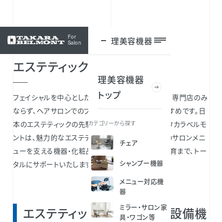
For
理美容機器
ログイン
Salon
エステティック
理美容機器
トップ
フェイシャルを中心としたエステティックメニューは、専門店のみ
ならず、ヘアサロンでのプラスメニューとしてもおすすめです。日
本のエステティックの先駆者的な役割を担ってきたタカラベルモ
カテゴリーから探す
ントは、魅力的なエステティックサロンづくり、プロのサロンメニ
チェア
ューを支える機器・化粧品、エステティック技術の教育まで、トー
シャンプー機器
タルにサポートいたします。
メニュー対応機
器
ミラー・サロン家
エステティックにおすすめの設備機
具・ワゴン等