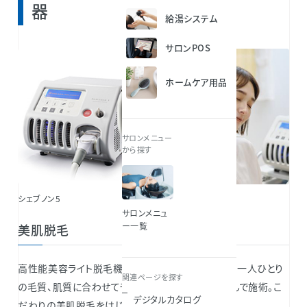
器
給湯システム
サロンPOS
ホームケア用品
サロンメニュー
から探す
シェブノン5
サロンメニュ
ー一覧
美肌脱毛
高性能美容ライト脱毛機「SHEVENON 5」で、お客様一人ひとり
関連ページを探す
の毛質、肌質に合わせてモードとレベルを細かく選んで施術。こ
デジタルカタログ
だわりの美肌脱毛をはじめませんか？