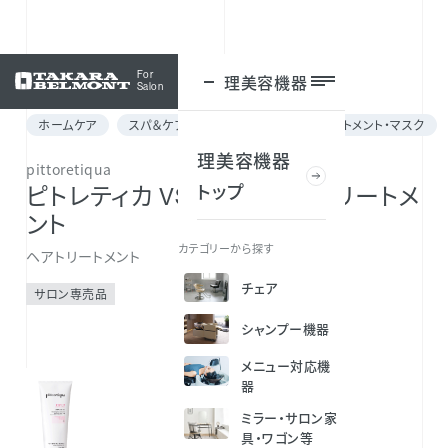
For
理美容機器
ログイン
Salon
ホームケア
スパ＆ケア for メニュー
ヘアトリートメント・マスク
理美容機器
pittoretiqua
トップ
ピトレティカ VS ペプアップ トリートメ
ント
カテゴリーから探す
ヘアトリートメント
チェア
サロン専売品
シャンプー機器
メニュー対応機
器
ミラー・サロン家
具・ワゴン等