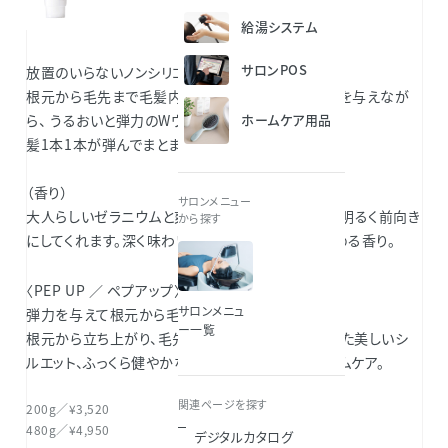
給湯システム
サロンPOS
放置のいらないノンシリコントリートメント。
根元から毛先まで毛髪内部の状態に合わせて弾力を与えなが
ら、 うるおいと弾力のWヴェールをつくります。
ホームケア用品
髪1本1本が弾んでまとまりやすい髪に。
（香り）
サロンメニュー
大人らしいゼラニウムと爽やかなオレンジの香りが明るく前向き
から探す
にしてくれます。深く味わいのある、女性らしさを高める香り。
〈PEP UP ／ ペプアップ〉
サロンメニュ
弾力を与えて根元から毛先まで健康的に整えます。
ー一覧
根元から立ち上がり、毛先はおさまる、ツヤをまとった美しいシ
ルエット、ふっくら健やかな頭皮へ導くサロン＆ホームケア。
関連ページを探す
200g／¥3,520
480g／¥4,950
デジタルカタログ