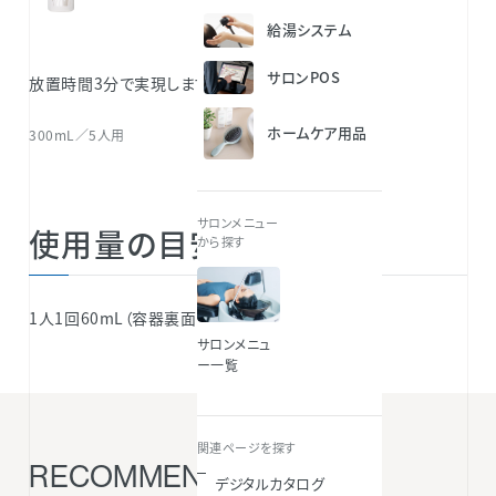
給湯システム
サロンPOS
放置時間3分で実現します。
ホームケア用品
300mL／5人用
サロンメニュー
使用量の目安
から探す
1人1回60mL（容器裏面の目盛り1つ分）
サロンメニュ
ー一覧
関連ページを探す
RECOMMENDED ITEMS
デジタルカタログ