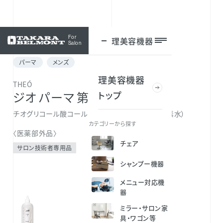
For
理美容機器
ログイン
Salon
パーマ
メンズ
理美容機器
THEÓ
トップ
ジオ パーマ 第2剤 a
チオグリコール酸コールド二浴式第2剤（過酸化水素水）
カテゴリーから探す
〈医薬部外品〉
チェア
サロン技術者専用品
シャンプー機器
メニュー対応機
器
ミラー・サロン家
具・ワゴン等