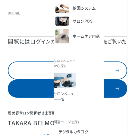
給湯システム
800mL
サロンPOS
ホームケア用品
閲覧にはログインが必要です。
TAKARA BELMONT 共通IDのご登録で続きをご覧いた
だけます。
サロンメニュー
から探す
ログイン
新規登録
サロンメニュ
ー一覧
理美容サロン関係者さま専用会員サービス
TAKARA BELMONT共通IDとは？
関連ページを探す
デジタルカタログ