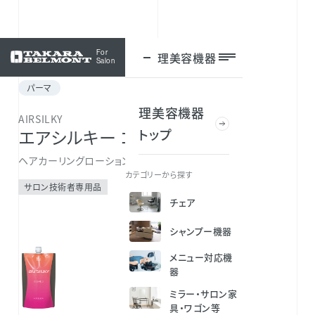
For
理美容機器
ログイン
Salon
パーマ
理美容機器
AIRSILKY
トップ
エアシルキー コスメ2
ヘアカーリングローション
カテゴリーから探す
サロン技術者専用品
チェア
シャンプー機器
メニュー対応機
器
ミラー・サロン家
具・ワゴン等