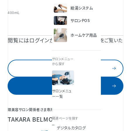
給湯システム
400mL
サロンPOS
ホームケア用品
閲覧にはログインが必要です。
TAKARA BELMONT 共通IDのご登録で続きをご覧いた
だけます。
サロンメニュー
から探す
ログイン
新規登録
サロンメニュ
ー一覧
理美容サロン関係者さま専用会員サービス
TAKARA BELMONT共通IDとは？
関連ページを探す
デジタルカタログ