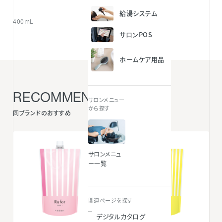
給湯システム
400mL
サロンPOS
ホームケア用品
RECOMMENDED ITEMS
サロンメニュー
から探す
同ブランドのおすすめ
サロンメニュ
ー一覧
関連ページを探す
デジタルカタログ