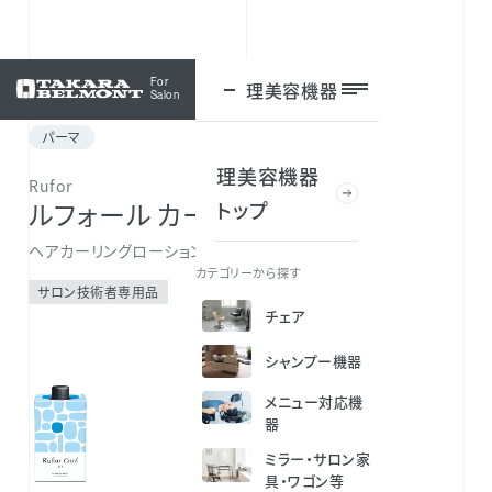
For
理美容機器
ログイン
Salon
パーマ
理美容機器
Rufor
トップ
ルフォール カール S1
ヘアカーリングローション
カテゴリーから探す
サロン技術者専用品
チェア
シャンプー機器
メニュー対応機
器
ミラー・サロン家
具・ワゴン等