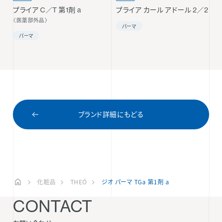
プライア C／T 第1剤 a
プライア カール アドール 2／2
〈医薬部外品〉
パーマ
パーマ
ブランド詳細にもどる
化粧品
THEÓ
ジオ パーマ TGa 第1剤 a
CONTACT