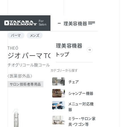
For
理美容機器
ログイン
Salon
パーマ
メンズ
理美容機器
THEÓ
トップ
ジオ パーマ TGa 第1剤 a
チオグリコール酸コールド二浴式第1剤
カテゴリーから探す
〈医薬部外品〉
チェア
サロン技術者専用品
シャンプー機器
メニュー対応機
器
ミラー・サロン家
具・ワゴン等