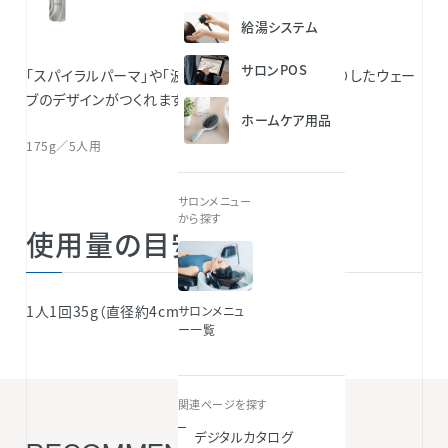
給湯システム
サロンPOS
「スパイラルパーマ」や「波巻きウェーブ」などしっかりしたウェー
ブのデザインがつくれます。
ホームケア用品
175g／5人用
サロンメニュー
から探す
使用量の目安
1人1回35g（直径約4cmの球状25個分）
サロンメニュ
ー一覧
関連ページを探す
デジタルカタログ