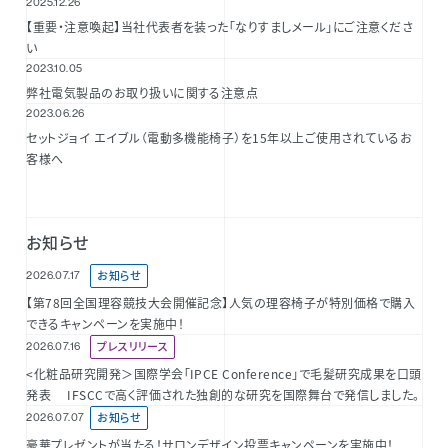
2025.12.26
【重要・注意喚起】当社代表者を装った「なりすましメール」にご注意くださ
い
2023.10.05
弊社電気製品のお取り扱いに関する注意点
2023.06.26
セットジョイ エイブル（電動多機能椅子）を15年以上ご使用されているお
客様へ
お知らせ
2026.07.17
お知らせ
【第78回全国理容競技大会開催記念】人気の理容椅子が特別価格で購入
できるキャンペーンを実施中！
2026.07.16
プレスリリース
<化粧品研究開発＞国際学会「IPCE Conference」で毛髪研究成果を口頭
発表 IFSCCで高く評価された独創的な研究を国際舞台で発信しました。
2026.07.07
お知らせ
豪華プレゼントが当たる！サロンデザイン投票キャンペーンを実施中！