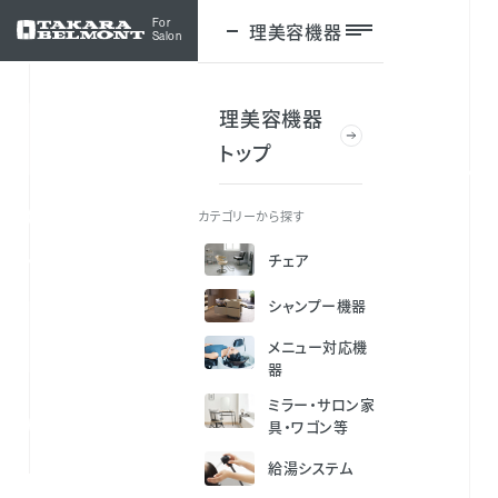
For
理美容機器
ログイン
Salon
理美容機器
トップ
カテゴリーから探す
チェア
シャンプー機器
メニュー対応機
器
ミラー・サロン家
Who We Are:
具・ワゴン等
給湯システム
タカラベルモントは、