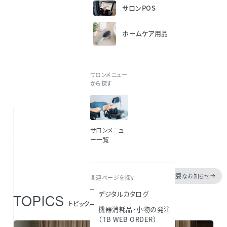
サロンPOS
サロンコンセプトやメニュー・サービス設計、
資金・物件探しなどの開業支援から、
ホームケア用品
技術教育、集客やメンテナンス等の
継続的な経営サポートまで
幅広く取り組んでいます。
設備機器や化粧品などの販売だけでなく、
サロンメニュー
から探す
総合的にサロンをデザインするソリューションを
提供します。
サロンメニュ
私たちのビジョン
ー一覧
重要なお知らせ
関連ページを探す
デジタルカタログ
TOPICS
トピックス
機器消耗品・小物の発注
（TB WEB ORDER）