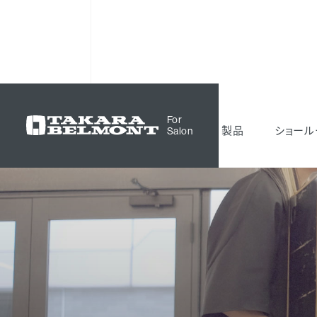
For
製品
ショール
Salon