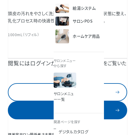
給湯システム
頭皮の汚れをやさしく洗浄しながら毛髪を安定した状態に整え、
乳化プロセス時の快適性や色持ちをサポートします。
サロンPOS
1000mL（リフィル）
ホームケア用品
サロンメニュー
閲覧にはログインが必要です。
TAKARA BELMONT 共通IDのご登録で続きをご覧いた
から探す
だけます。
ログイン
サロンメニュ
ー一覧
新規登録
関連ページを探す
デジタルカタログ
理美容サロン関係者さま専用会員サービス