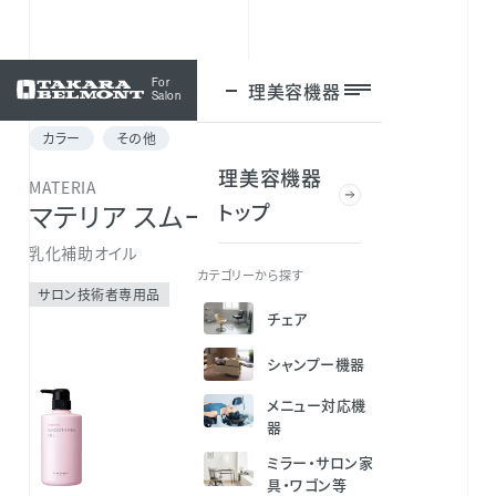
For
理美容機器
ログイン
Salon
カラー
その他
理美容機器
MATERIA
トップ
マテリア スムージングオイル
乳化補助オイル
カテゴリーから探す
サロン技術者専用品
チェア
シャンプー機器
メニュー対応機
器
ミラー・サロン家
具・ワゴン等