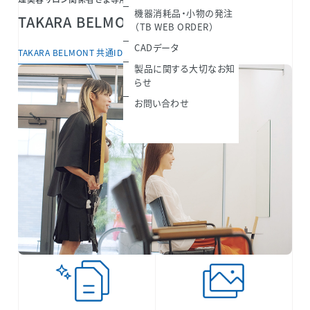
機器消耗品・小物の発注
TAKARA BELMONT共通IDとは？
（TB WEB ORDER）
CADデータ
TAKARA BELMONT 共通IDについて
製品に関する大切なお知
らせ
お問い合わせ