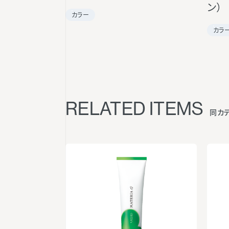
ン）
カラー
カラ
RELATED ITEMS
同カ