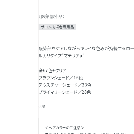
〈医薬部外品〉
サロン技術者専用品
既染部をケアしながらキレイな色みが持続するロ
ルカリタイプ“マテリアµ”
全67色+クリア
ブラウンシェード／16色
テクスチャーシェード／23色
プライマリーシェード／28色
80g
＜ヘアカラーのご注意＞