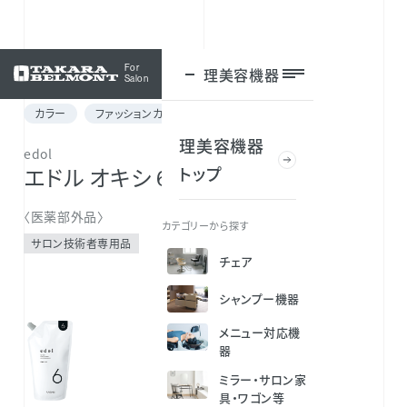
For
理美容機器
ログイン
Salon
カラー
ファッションカラー
グレイカラー
理美容機器
edol
トップ
エドル オキシ 6％
〈医薬部外品〉
カテゴリーから探す
サロン技術者専用品
チェア
シャンプー機器
メニュー対応機
器
ミラー・サロン家
具・ワゴン等