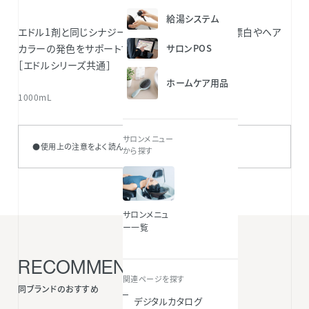
給湯システム
エドル1剤と同じシナジーオイル処方で、メラニンの漂白やヘア
サロンPOS
カラーの発色をサポートする専用オキシ。
［エドルシリーズ共通］
ホームケア用品
1000mL
サロンメニュー
●使用上の注意をよく読んで正しくお使いください。
から探す
サロンメニュ
ー一覧
RECOMMENDED ITEMS
関連ページを探す
同ブランドのおすすめ
デジタルカタログ