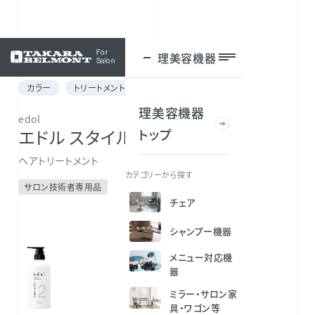
For
理美容機器
ログイン
Salon
カラー
トリートメントメニュー
理美容機器
edol
トップ
エドル スタイルプレックス 2
ヘアトリートメント
カテゴリーから探す
サロン技術者専用品
チェア
シャンプー機器
メニュー対応機
器
ミラー・サロン家
具・ワゴン等