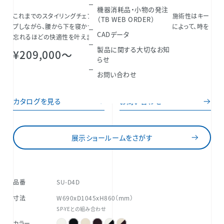
機器消耗品・小物の発注
これまでのスタイリングチェアにある構造、寸法などを一新。施術性はキー
（TB WEB ORDER）
プしながら、腰から下を寝かせた寝椅子のような自然な形状によって、時を
CADデータ
忘れるほどの快適性を叶えました。
製品に関する大切なお知
¥209,000～
らせ
お問い合わせ
カタログを見る
お問い合わせ
展示ショールームをさがす
品番
SU-D4D
寸法
W690xD1045xH860（mm）
SP-YEとの組み合わせ
カラー