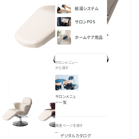
給湯システム
サロンPOS
ホームケア用品
サロンメニュー
から探す
アイボリー（ES9）
サロンメニュ
ー一覧
関連ページを探す
デジタルカタログ