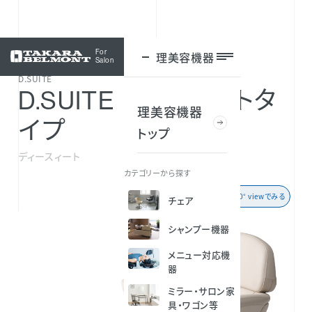
For
理美容機器
ログイン
Salon
D.SUITE
D.SUITE レッグレストタ
理美容機器
イプ
トップ
ディースィート
カテゴリーから探す
360° viewでみる
チェア
シャンプー機器
メニュー対応機
器
ミラー・サロン家
具・ワゴン等