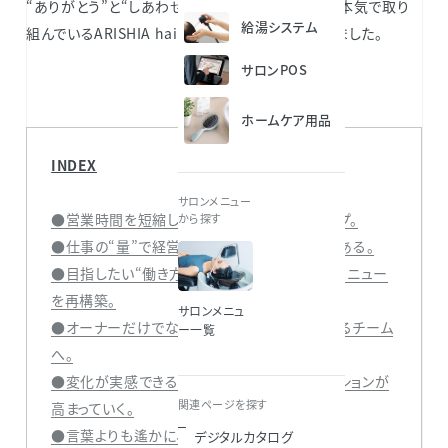
“ありがとう”と“しあわせ”の溢れるサロンづくりに本気で取り
給湯システム
組んでいるARISHIA hairのみなさんにお話を伺いました。
サロンPOS
ホームケア用品
INDEX
サロンメニュー
●営業時間を短縮しながら、売上と給与をアップ。
から探す
●仕事の“量”で経営をカバーする のは限界がある。
●目指したい“働き方”から逆算して、サービスメニュー
を再構築。
サロンメニュ
●オーナーだけでなく、みんなで売上を伸ばせるチーム
ー一覧
へ。
●変化が実感できると、美しい髪へのモチベーションが
関連ページを探す
高まっていく。
●言葉よりも遙かに、お客さまのことが伝わる。
デジタルカタログ