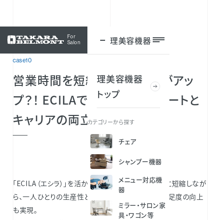
For
理美容機器
ログイン
Salon
case10
営業時間を短縮しても、売上がアッ
理美容機器
トップ
プ？！ ECILAで叶えるプライベートと
キャリアの両立
カテゴリーから探す
チェア
シャンプー機器
メニュー対応機
「ECILA（エシラ）」を活かして、営業時間を「8時間」に短縮しなが
器
ら、一人ひとりの生産性と給与をアップさせ、顧客満足度の向上
ミラー・サロン家
も実現。
具・ワゴン等