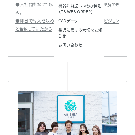
●入社間もなくても、お客さまのことを一歩深く理解でき
機器消耗品・小物の発注
（TB WEB ORDER）
る。
●即日で導入を決めたのは、自分たちの 目指すビジョン
CADデータ
と合致していたから
製品に関する大切なお知
らせ
お問い合わせ