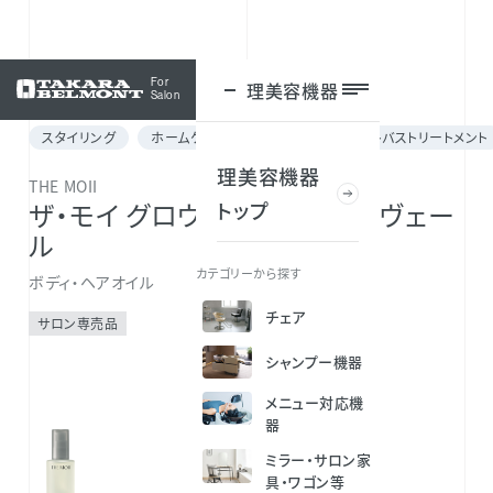
For
理美容機器
ログイン
Salon
スタイリング
ホームケア
ボディケア
アウトバストリートメント
理美容機器
THE MOII
トップ
ザ・モイ グロウオイル ブリンクヴェー
ル
カテゴリーから探す
ボディ・ヘアオイル
チェア
サロン専売品
シャンプー機器
メニュー対応機
器
ミラー・サロン家
具・ワゴン等