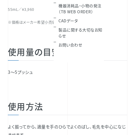
機器消耗品・小物の発注
55mL／¥3,960
（TB WEB ORDER）
CADデータ
※価格はメーカー希望小売価格（税込）です。
製品に関する大切なお知
らせ
お問い合わせ
使用量の目安
3～5プッシュ
使用方法
よく振ってから、適量を手のひらでよくのばし、毛先を中心になじ
ませます。