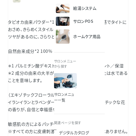
給湯システム
サロンPOS
タピオカ由来パウダー*1が、髪表面を保護。軽い質感でタイトに
おさめ、きらめくスタイルに。
ツヤがあるのに、さらりと軽やかな仕上がり。
ホームケア用品
自然由来成分*2 100%
サロンメニュー
＊1 パルミチン酸デキストリン：毛髪保護／エモリエント／保湿
から探す
＊2 成分の由来の大半が植物等の非石油系成分または水である
ことを意味します。
（エキゾチックフローラルの香り）
サロンメニュ
ー一覧
イランイランとラベンダーを基調としたどこかエキゾチックな花
の香りが、自信と幸福感を与えてくれます。
関連ページを探す
敏感肌の方によるパッチテスト済み
※すべての方に皮膚刺激が起きないというわけではありません。
デジタルカタログ