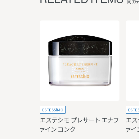
同カ
ESTESSiMO
ESTE
エステシモ プレサート エナフ
エス
ァイン コンク
ァイ