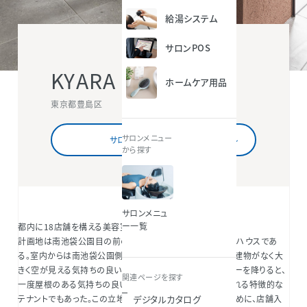
給湯システム
サロンPOS
KYARA HALF
ホームケア用品
東京都豊島区
サロンメニュー
サロン情報を詳しくみる
から探す
サロンメニュ
ー一覧
都内に18店舗を構える美容室の移転増床の内装計画。
計画地は南池袋公園目の前のテナントビル7階にあるペントハウスであ
る。室内からは南池袋公園側に開けており、市役所まで高い建物がなく大
きく空が見える気持ちの良い空間であった。7Fのエレベーターを降りると、
関連ページを探す
一度屋根のある気持ちの良い屋外に出て、店舗の入口が現れる特徴的な
デジタルカタログ
テナントでもあった。この立地のメリットを最大限に活かすために、店舗入