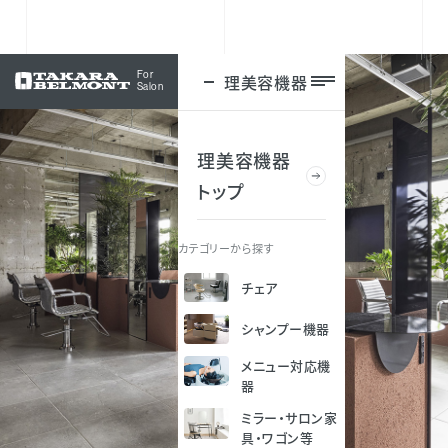
For
理美容機器
ログイン
Salon
理美容機器
トップ
カテゴリーから探す
チェア
シャンプー機器
メニュー対応機
器
ミラー・サロン家
具・ワゴン等