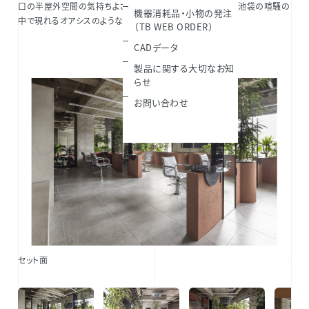
口の半屋外空間の気持ちよさをそのまま室内まで取り込み、池袋の喧騒の
機器消耗品・小物の発注
中で現れるオアシスのような空間にしたいと考えた。
（TB WEB ORDER）
CADデータ
製品に関する大切なお知
らせ
お問い合わせ
セット面
セッ