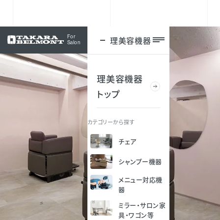
For
理美容機器
ログイン
Salon
理美容機器
トップ
カテゴリーから探す
チェア
シャンプー機器
メニュー対応機
器
ミラー・サロン家
具・ワゴン等