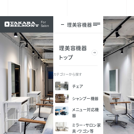
For
理美容機器
ログイン
Salon
理美容機器
トップ
カテゴリーから探す
チェア
シャンプー機器
メニュー対応機
器
ミラー・サロン家
具・ワゴン等