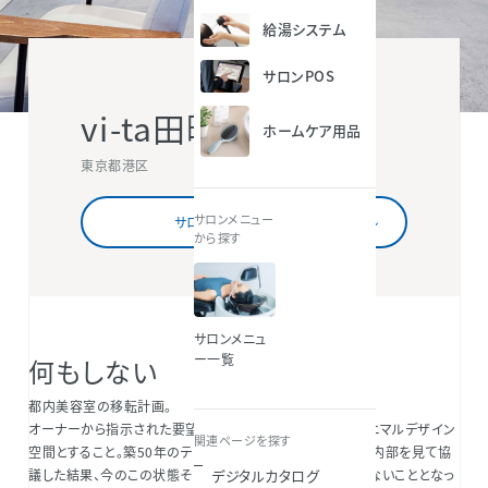
給湯システム
サロンPOS
vi-ta田町店
ホームケア用品
東京都港区
サロンメニュー
サロン情報を詳しくみる
から探す
サロンメニュ
ー一覧
何もしない
都内美容室の移転計画。
オーナーから指示された要望は、天井をスケルトンとしたミニマルデザイン
関連ページを探す
空間とすること。築50年のテナントビル。スケルトンになった内部を見て協
デジタルカタログ
議した結果、今のこの状態そのまま残し、極力何も手を加えないこととなっ