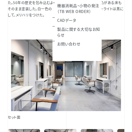
た。50年の歴史を包み込むように壁を白く吹付し、多少の凹凸がある床も
機器消耗品・小物の発注
そのまま塗装した。白一色の空間に唯一配線ダクトとスポットライトは黒に
（TB WEB ORDER）
して、メリハリをつけた。
CADデータ
製品に関する大切なお知
らせ
お問い合わせ
セット面
セッ