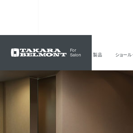
サロン空間事例
髪工房Ken's
For
製品
ショール
Salon