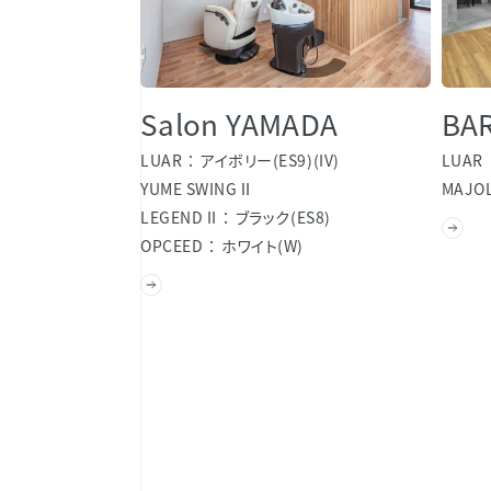
Salon YAMADA
BA
LUAR
アイボリー(ES9)(IV)
LUAR
YUME SWINGⅡ
MAJOL
LEGEND II
ブラック(ES8)
OPCEED
ホワイト(W)