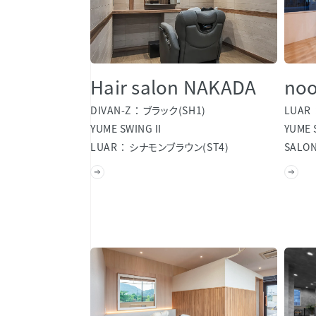
Hair salon NAKADA
no
DIVAN-Z
ブラック(SH1)
LUAR
YUME SWINGⅡ
YUME
LUAR
シナモンブラウン(ST4)
SALON