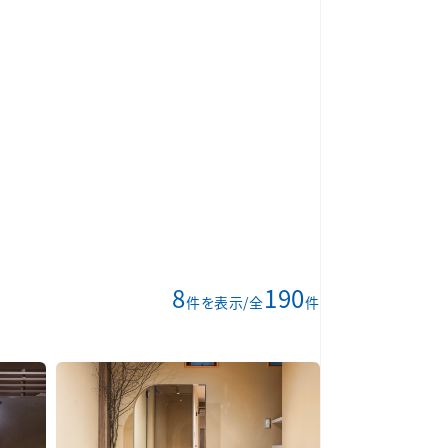
8
190
件を表示/全
件