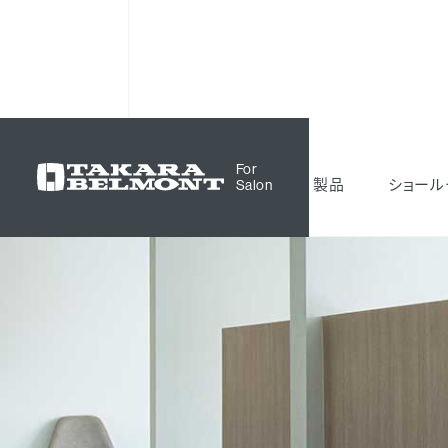
サロン空間事例
Sharesalon Nora
For
製品
ショール
Salon