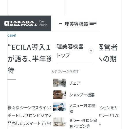
For
理美容機器
ログイン
Salon
case1
“ECILA導入１号店”のサロン経営者
理美容機器
トップ
が語る、半年後の変化と未来への期
待​
カテゴリーから探す
チェア
シャンプー機器
メニュー対応機
様々なシーンでスタイリストとお客様のコミュニケーションをサ
器
ポートし、サロンビジネスの可能性を広げる次世代ミラーとして
ミラー・サロン家
発売した、スマートデバイスミラー「ECILA（エシラ）」。
具・ワゴン等