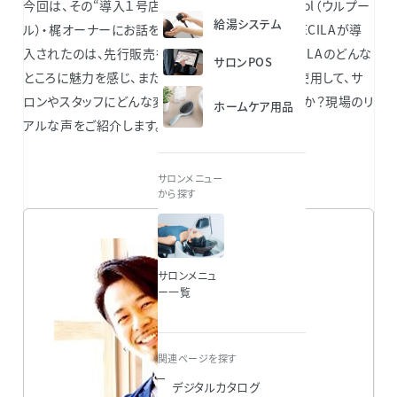
今回は、その“導入１号店”となった横浜市のurupool（ウルプー
給湯システム
ル）・梶オーナーにお話を伺いました。ウルプールにECILAが導
入されたのは、先行販売を開始した2023年7月。ECILAのどんな
サロンPOS
ところに魅力を感じ、またサロンワークで約半年間使用して、サ
ロンやスタッフにどんな変化が生まれ始めているのか？現場のリ
ホームケア用品
アルな声をご紹介します。
サロンメニュー
から探す
サロンメニュ
ー一覧
関連ページを探す
デジタルカタログ