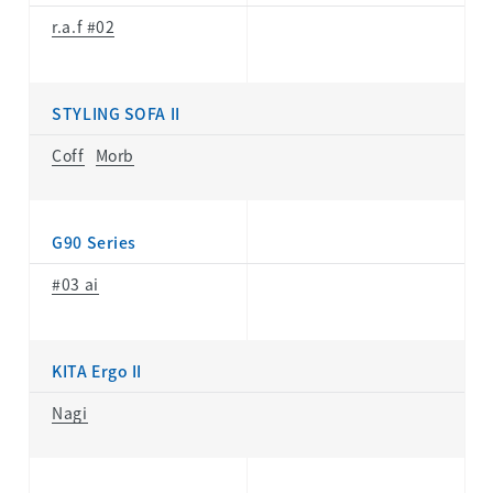
r.a.f #02
STYLING SOFA II
Coff
Morb
G90 Series
#03 ai
KITA Ergo II
Nagi