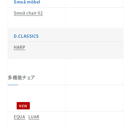
Smoå möbel
Smoå chair 02
D.CLASSICS
HARP
多機能チェア
NEW
EQUA
LUAR