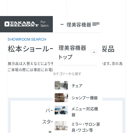
For
理美容機器
ログイン
Salon
SHOWROOM SEARCH
松本ショールームの主な展示製品
理美容機器
トップ
展示品は入替えなどにより予告なく変更される場合もございます。念の為
ご来場の際には事前にお電話での確認をおすすめします。
カテゴリーから探す
チェア
シャンプー機器
メニュー対応機
バーバーチェア
器
スタイリングチェア
ミラー・サロン家
具・ワゴン等
多機能チェア