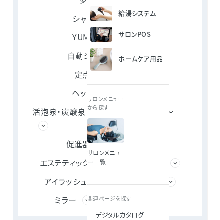
給湯システム
シャンプーチェア
サロンPOS
YUMEシャンプー
自動シャンプー機器
ホームケア用品
定点サービス用
ヘッドスパ用機器
サロンメニュー
から探す
活泡泉・炭酸泉 ～水の価値を上げる～
促進器・ドライマシン
サロンメニュ
エステティック・脱毛メニュー用機器
ー一覧
アイラッシュ
サロン家具
ミラー
サロンPOS
関連ページを探す
デジタルカタログ