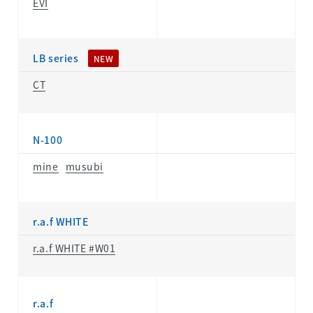
EVI
LB series
NEW
CT
N-100
mine
musubi
r.a.f WHITE
r.a.f WHITE #W01
r.a.f