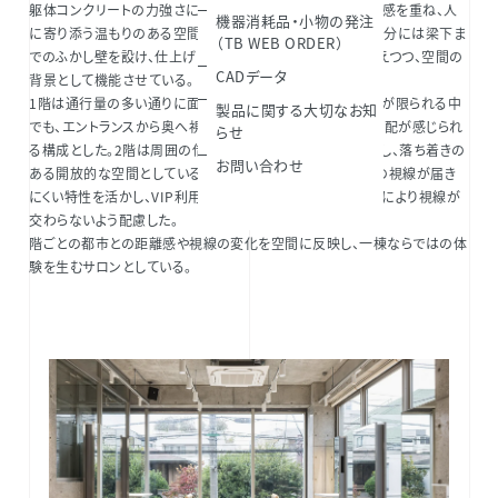
躯体コンクリートの力強さに、R形状の壁とジョリパッドの質感を重ね、人
機器消耗品・小物の発注
に寄り添う温もりのある空間とした。機能上個室が必要な部分には梁下ま
（TB WEB ORDER）
でのふかし壁を設け、仕上げを切り替えることで圧迫感を抑えつつ、空間の
CADデータ
背景として機能させている。
1階は通行量の多い通りに面するため機能性を優先し、採光が限られる中
製品に関する大切なお知
でも、エントランスから奥へ視線が抜け、外部からサロンの気配が感じられ
らせ
る構成とした。2階は周囲の借景を取り込みつつ視線に配慮し、落ち着きの
お問い合わせ
ある開放的な空間としている。3階は見通しが良く外部からの視線が届き
にくい特性を活かし、VIP利用も想定した計画とし、対面配置により視線が
交わらないよう配慮した。
階ごとの都市との距離感や視線の変化を空間に反映し、一棟ならではの体
験を生むサロンとしている。