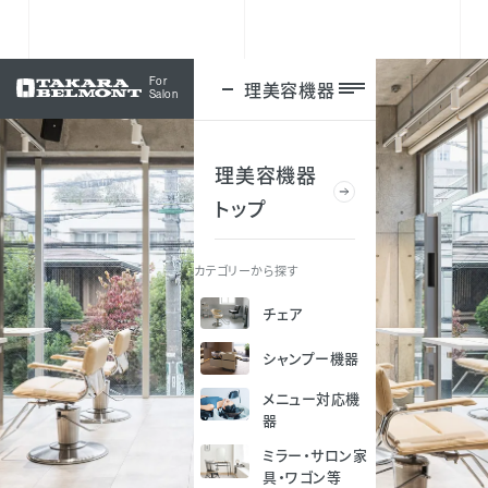
For
理美容機器
ログイン
Salon
理美容機器
トップ
カテゴリーから探す
チェア
シャンプー機器
メニュー対応機
器
ミラー・サロン家
具・ワゴン等