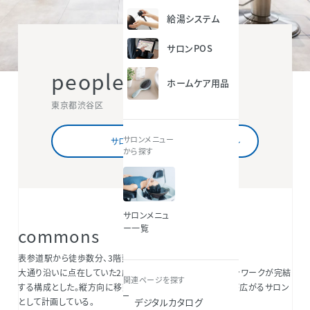
給湯システム
サロンPOS
people commons
ホームケア用品
東京都渋谷区
サロンメニュー
サロン情報を詳しくみる
から探す
サロンメニュ
ー一覧
commons
表参道駅から徒歩数分、3階建て一棟のサロン計画。
大通り沿いに点在していた2店舗を統合し、各フロアでサロンワークが完結
関連ページを探す
する構成とした。縦方向に移動するごとに異なる空間体験が広がるサロン
デジタルカタログ
として計画している。