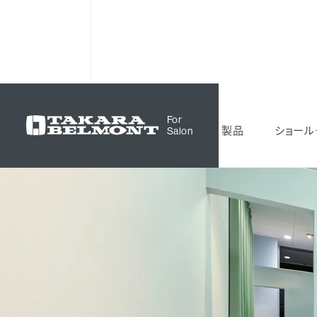
サロン空間事例
EYE BEAUTY Le Coeur 亀
For
製品
ショール
Salon