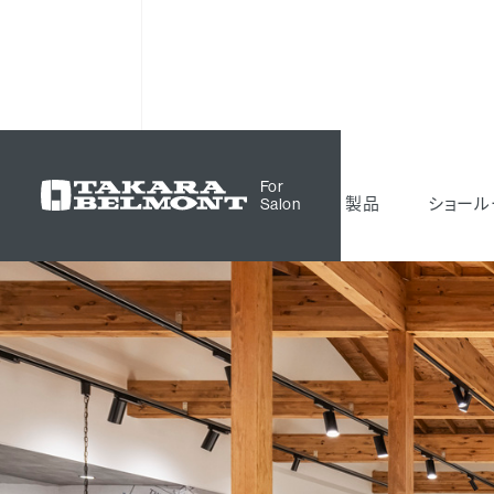
サロン空間事例
Wiz 木更津店
For
製品
ショール
Salon