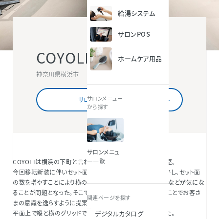
給湯システム
サロンPOS
COYOLI
ホームケア用品
神奈川県横浜市
サロンメニュー
サロン情報を詳しくみる
から探す
サロンメニュ
ー一覧
COYOLIは横浜の下町と言われる地域に根付いている美容室。
今回移転新装に伴いセット面を増やしたい思いがあった。しかし、セット面
の数を増やすことにより横の人の存在や待合・外からの目線などが気にな
ることが問題となった。そこでセット面の奥行きを隣とズラすことでお客さ
関連ページを探す
まの意識を逸らすように提案。
デジタルカタログ
平面上で縦と横のグリッドで壁を建てることで意識を逸らした。