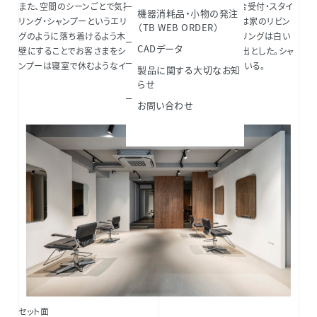
また、空間のシーンごとで気持ちの変化をもたらすように待合受付・スタイ
機器消耗品・小物の発注
リング・シャンプーというエリアで床や壁を切り替えた。待合は家のリビン
（TB WEB ORDER）
グのように落ち着けるよう木目の床と自然光で表現。スタイリングは白い
CADデータ
壁にすることでお客さまをショーの主役として引き立てる演出とした。シャ
ンプーは寝室で休むようなイメージで木目の壁を使い整えている。
製品に関する大切なお知
らせ
お問い合わせ
セット面
セッ