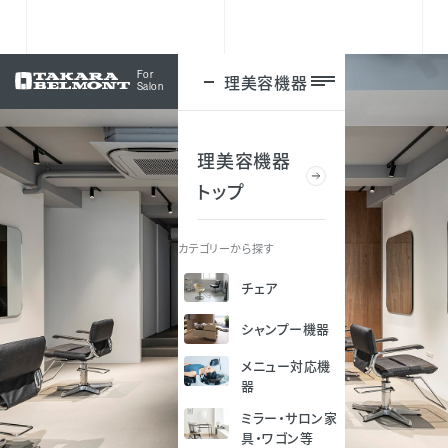
For
理美容機器
ログイン
Salon
理美容機器
トップ
カテゴリーから探す
チェア
シャンプー機器
メニュー対応機
器
ミラー・サロン家
具・ワゴン等