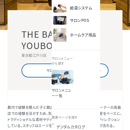
給湯システム
サロンPOS
THE BARBER
ホームケア用品
YOUBON
東京都江戸川区
サロンメニュー
から探す
サロン情報を詳しくみる
サロンメニュ
ー一覧
都内で経験を積んだ子と親2代による西葛西にある老舗。オーナーの高級
店での経験を活かすため、気品のある空間を目指した。半個室をベースに、
関連ページを探す
トラディショナルな素材やディテールに、レトロな小物などでディレクション
している。スタッフはスーツを着て、店内は心地の良いジャズが流れる。
デジタルカタログ