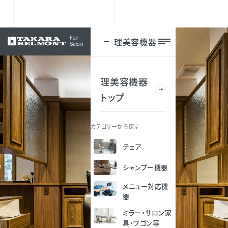
For
理美容機器
ログイン
Salon
理美容機器
トップ
カテゴリーから探す
チェア
シャンプー機器
メニュー対応機
器
ミラー・サロン家
具・ワゴン等