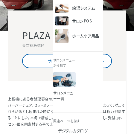
給湯システム
サロンPOS
PLAZA
ホームケア用品
東京都板橋区
サロンメニュー
サロン情報を詳しくみる
から探す
サロンメニュ
ー一覧
上板橋にある老舗理容店の駅前再開発による移転計画。
バーバーチェア、セットミラーを再利用することは最初から決まっていた。そ
れらが落とし込まれた時に空間と馴染むよう、背景の意匠性は極力排除す
ることにした。木調で構成した個室以外はグレｲッシュで統一し、受付、床、
関連ページを探す
セット面を同素材する事でまとまりを大切にした。
デジタルカタログ