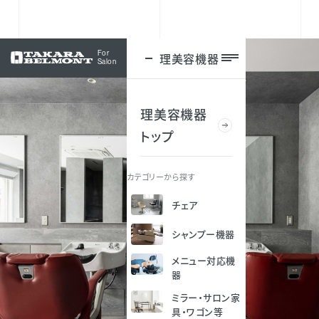
For
理美容機器
ログイン
Salon
理美容機器
トップ
カテゴリーから探す
チェア
シャンプー機器
メニュー対応機
器
ミラー・サロン家
具・ワゴン等