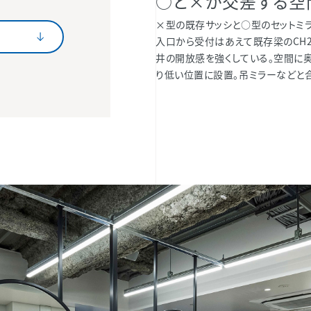
○と×が交差する空
×型の既存サッシと○型のセットミ
入口から受付はあえて既存梁のCH2
井の開放感を強くしている。空間に
り低い位置に設置。吊ミラーなどと