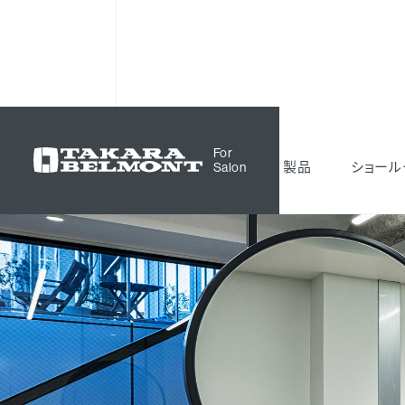
サロン空間事例
Nuagé
For
製品
ショール
Salon