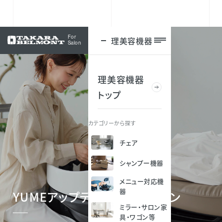
For
理美容機器
ログイン
Salon
理美容機器
トップ
カテゴリーから探す
チェア
シャンプー機器
メニュー対応機
器
YUMEアップデートキャンペーン
ミラー・サロン家
具・ワゴン等