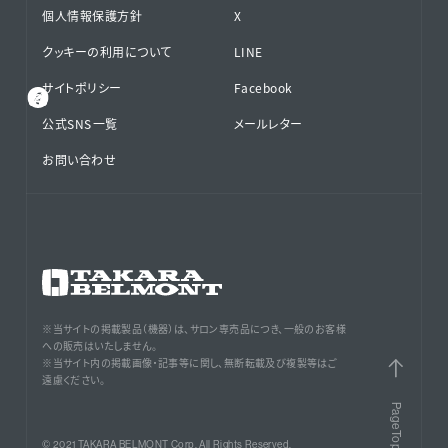
個人情報保護方針
X
クッキーの利用について
LINE
サイトポリシー
Facebook
公式SNS⁨⁩一覧
メールレター
お問い合わせ
※当サイトの掲載製品（機器）は、サロン専売品につき、一般のお客様
への販売はいたしません。
※当サイト内の掲載画像・記事等に関し、無断転載及び複製等はご
遠慮ください。
PageTop
© 2021 TAKARA BELMONT Corp. All Rights Reserved.