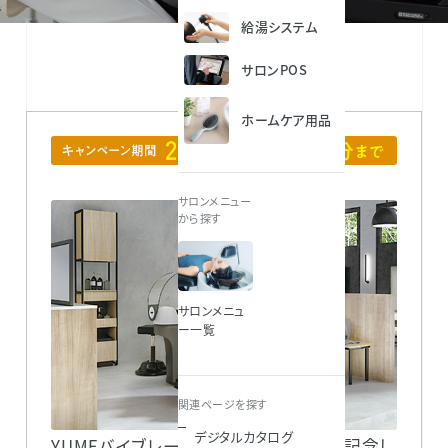
給湯システム
サロンPOS
ホームケア用品
サロンメニュー
から探す
サロンメニュ
ー一覧
関連ページを探す
デジタルカタログ
YUMEバイブレーションモデルの発売を記念し