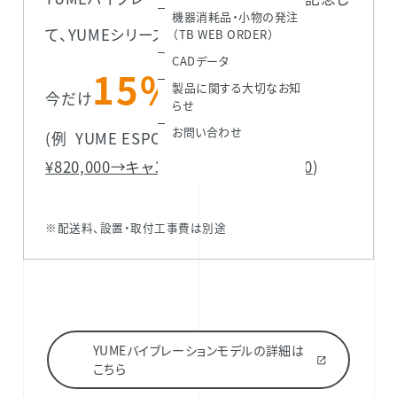
機器消耗品・小物の発注
買い替え
て、YUMEシリーズへの
が、
（TB WEB ORDER）
CADデータ
15%OFF！
製品に関する大切なお知
今だけ
らせ
お問い合わせ
(例 YUME ESPOIR Ⅱ：
通常価格
¥820,000→キャンペーン価格 ¥697,000
)
※配送料、設置・取付工事費は別途
YUMEバイブレーションモデルの詳細は
こちら