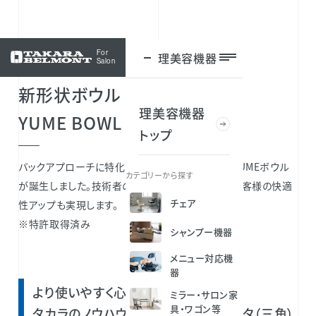
For
理美容機器
ログイン
Salon
新形状ボウル
理美容機器
YUME BOWL -DELTA-
トップ
バックアプローチに特化したデルタ（三角）形状のYUMEボウル
カテゴリーから探す
が誕生しました。技術者の使いやすさにこだわり、お客様の快適
チェア
性アップも実現します。
※特許取得済み
シャンプー機器
メニュー対応機
器
より使いやすく心地よいボウルへ
ミラー・サロン家
具・ワゴン等
タカラのノウハウを詰め込んだらデルタ（三角）