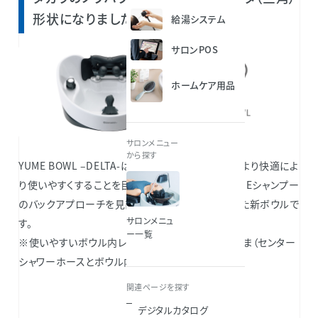
形状になりました
給湯システム
サロンPOS
ホームケア用品
サロンメニュー
から探す
YUME BOWL –DELTA-は、サロン様のシャンプーをより快適によ
り使いやすくすることを目指して、約10年ぶりにYUMEシャンプー
のバックアプローチを見直し、新たな形状で開発した新ボウルで
サロンメニュ
す。
ー一覧
※使いやすいボウル内レイアウトは従来ボウルのまま（センター
シャワーホースとボウル内サーモハンドル）
関連ページを探す
デジタルカタログ