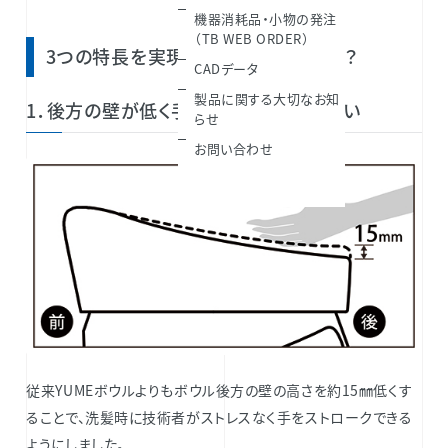
機器消耗品・小物の発注
（TB WEB ORDER）
3つの特長を実現するデルタ形状とは？
CADデータ
製品に関する大切なお知
1．後方の壁が低く手をストロークしやすい
らせ
お問い合わせ
従来YUMEボウルよりもボウル後方の壁の高さを約15㎜低くす
ることで、洗髪時に技術者がストレスなく手をストロークできる
ようにしました。