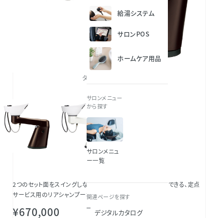
給湯システム
サロンPOS
ホームケア用品
ダークブラウン（DB）
サロンメニュー
から探す
サロンメニュ
ー一覧
2つのセット面をスイングしながらスムーズに施術チェンジができる、定点
サービス用のリアシャンプー機器。
関連ページを探す
¥670,000
デジタルカタログ