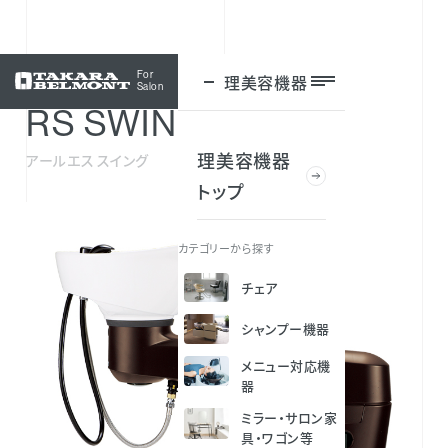
For
理美容機器
ログイン
Salon
RS SWING
理美容機器
アールエス スイング
トップ
カテゴリーから探す
チェア
シャンプー機器
メニュー対応機
器
ミラー・サロン家
具・ワゴン等