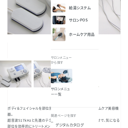
給湯システム
サロンPOS
ホームケア用品
サロンメニュー
から探す
サロンメニュ
ー一覧
ボディ＆フェイシャルを部位別にケアできる、サロン専売ホームケア美容機
器。
関連ページを探す
超音波517kHzと先進のテクノロジーＭ³waveの組み合わせで、気になる
デジタルカタログ
部位を効率的にトリートメント。