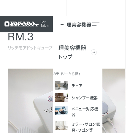
For
理美容機器
ログイン
Salon
RM.3
理美容機器
リッチモアドットキューブ
トップ
カテゴリーから探す
チェア
シャンプー機器
メニュー対応機
器
ミラー・サロン家
具・ワゴン等