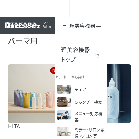
For
理美容機器
ログイン
Salon
パーマ用
理美容機器
トップ
NEW
カテゴリーから探す
チェア
シャンプー機器
メニュー対応機
器
HITA
THEO PERM
ミラー・サロン家
具・ワゴン等