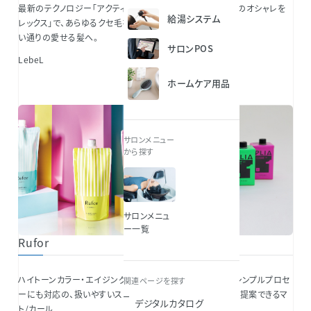
最新のテクノロジー「アクティブプ
パーマの瞬発力で男のオシャレを
給湯システム
レックス」で、あらゆるクセ毛を、思
加速
い通りの愛せる髪へ。
LebeL
サロンPOS
LebeL
ホームケア用品
サロンメニュー
から探す
サロンメニュ
ー一覧
Rufor
PLIA
ハイトーンカラー・エイジングカラ
独自のメカニズム＆シンプルプロセ
関連ページを探す
ーにも対応の、扱いやすいストレー
スで安心してフォルム提案できるマ
デジタルカタログ
ト/カール
ルチシリーズ