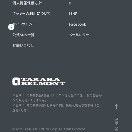
個人情報保護方針
X
クッキーの利用について
LINE
サイトポリシー
Facebook
公式SNS⁨⁩一覧
メールレター
お問い合わせ
※当サイトの掲載製品（機器）は、サロン専売品につき、一般のお客様
への販売はいたしません。
※当サイト内の掲載画像・記事等に関し、無断転載及び複製等はご
遠慮ください。
PageTop
© 2021 TAKARA BELMONT Corp. All Rights Reserved.