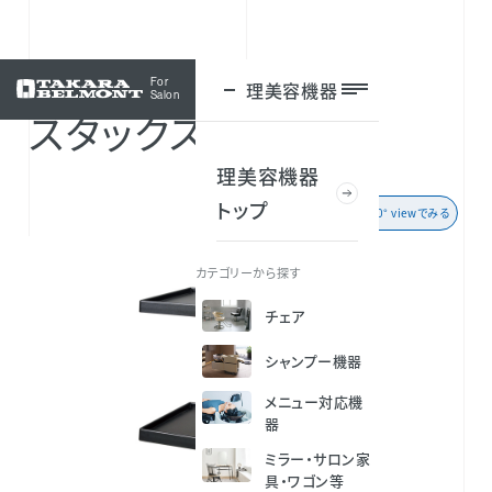
For
理美容機器
ログイン
Salon
スタックス21
理美容機器
トップ
360° viewでみる
カテゴリーから探す
チェア
シャンプー機器
メニュー対応機
器
ミラー・サロン家
具・ワゴン等