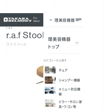
For
理美容機器
ログイン
Salon
r.a.f
r.a.f Stool
理美容機器
ラフ スツール
トップ
カテゴリーから探す
チェア
シャンプー機器
メニュー対応機
器
ミラー・サロン家
具・ワゴン等