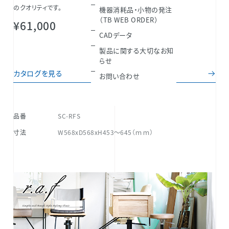
のクオリティです。
機器消耗品・小物の発注
（TB WEB ORDER）
¥61,000
CADデータ
製品に関する大切なお知
らせ
カタログを見る
お問い合わせ
お問い合わせ
品番
SC-RFS
寸法
W568xD568xH453～645（ｍｍ）