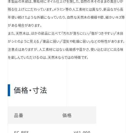
本製品の木部は、無垢材にオイル仕上げを施した、自然の木そのままの風合いが
残る仕上げにこだわっています。メラミン等の人工素材とは異なり、新品ながら長
年使い続けたような外観になっていたり、自然な天然木の模様や節、細かいキズ等
がある場合があります。
また、天然木は、ほかの部品に比べて「汚れが落ちにくい」「傷がつきやすい」「木目
がシミのように見える」「薬品に弱い」「湿気や乾燥に弱い」などの特性があります。
注意点はありますが、人工素材にはない高級感や温かさ、使い込むほどに出る味
を楽しんでいただけるのは、天然木ならではの特徴です。
価格・寸法
品番
価格
SC-RFS
¥61,000