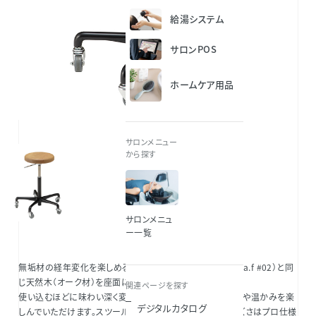
給湯システム
サロンPOS
ホームケア用品
サロンメニュー
から探す
サロンメニュ
ー一覧
無垢材の経年変化を楽しめるスツール。チェア（r.a.f ＃01、r.a.f #02）と同
じ天然木（オーク材）を座面に使用しました。
関連ページを探す
使い込むほどに味わい深く変化し、天然木ならではの高級感や温かみを楽
デジタルカタログ
しんでいただけます。スツールの駆動性、上下昇降のスムーズさはプロ仕様