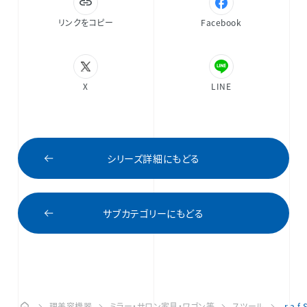
リンクをコピー
Facebook
X
LINE
シリーズ詳細にもどる
サブカテゴリーにもどる
理美容機器
ミラー・サロン家具・ワゴン等
スツール
r.a.f 