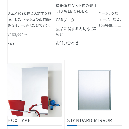
機器消耗品・小物の発注
（TB WEB ORDER）
チェア#03と同じ天然木を贅沢に
どんな空間にも合うベーシックな
使用した、アッシュの素材感を楽し
作りに、引き出し式のテーブルなど、
CADデータ
めるミラー。置くだけでシンプル...
快適性を考慮した機能を搭載。天...
製品に関する大切なお知
らせ
¥163,000～
¥130,000～
お問い合わせ
r.a.f
THEIA Series
BOX TYPE
STANDARD MIRROR