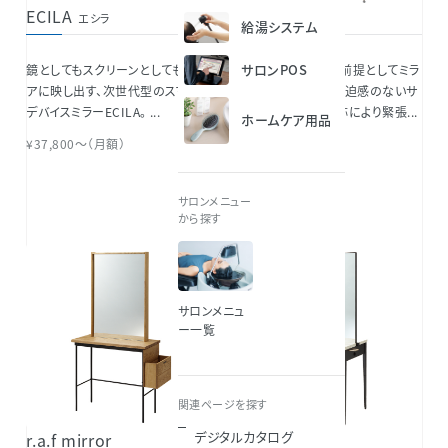
ECILA
Smoå mirror
エシラ
給湯システム
サロンPOS
鏡としてもスクリーンとしてもクリ
スツールでの施術を前提としてミラ
アに映し出す、次世代型のスマート
ーサイズを見直し、圧迫感のないサ
デバイスミラーECILA。​ ...
イズ感に。左右非対称により緊張...
ホームケア用品
¥37,800～（月額）
¥69,000～
Smoå möbel
サロンメニュー
から探す
サロンメニュ
ー一覧
関連ページを探す
デジタルカタログ
r.a.f mirror
THEIA Mirror