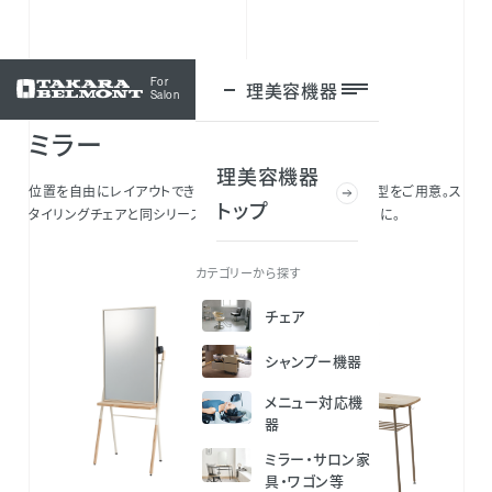
For
理美容機器
ログイン
Salon
ミラー
理美容機器
位置を自由にレイアウトできる自立型、壁に取り付ける壁付型をご用意。ス
トップ
タイリングチェアと同シリーズで揃えると、統一感のある空間に。
カテゴリーから探す
チェア
シャンプー機器
メニュー対応機
器
ミラー・サロン家
具・ワゴン等