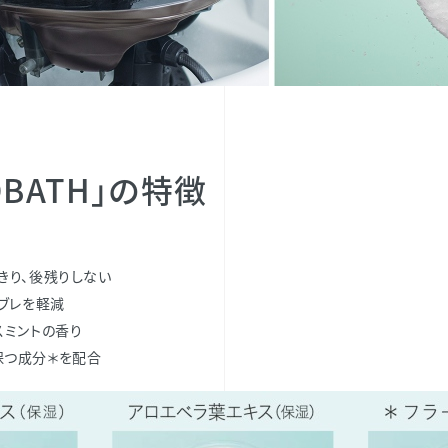
EADBATH」の特徴
きり、後残りしない
色ブレを軽減
スミントの香り
保つ成分＊を配合