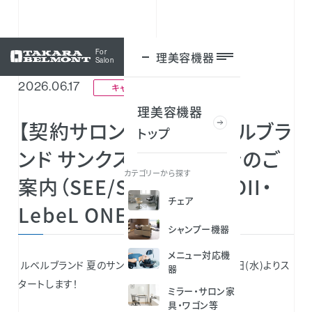
For
理美容機器
ログイン
Salon
2026.06.17
キャンペーン
理美容機器
【契約サロン様対象】ルベルブラ
トップ
ンド サンクスキャンペーンのご
カテゴリーから探す
案内（SEE/SAW・THE MOII・
チェア
LebeL ONE）
シャンプー機器
メニュー対応機
ルベルブランド 夏のサンクスキャンペーンが6月24日(水)よりス
器
タートします！
ミラー・サロン家
具・ワゴン等