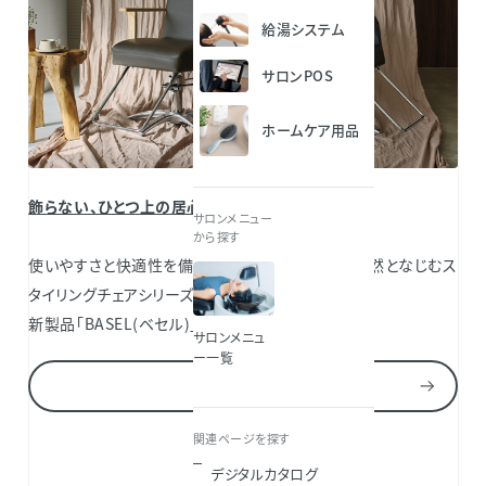
給湯システム
サロンPOS
ホームケア用品
飾らない、ひとつ上の居心地「 BASEL（ベセル）」
サロンメニュー
から探す
使いやすさと快適性を備え、幅広いサロン空間に自然となじむス
タイリングチェアシリーズ。
新製品「BASEL(ベセル)」展示開始いたしました！
サロンメニュ
ー一覧
BASEL
関連ページを探す
デジタルカタログ