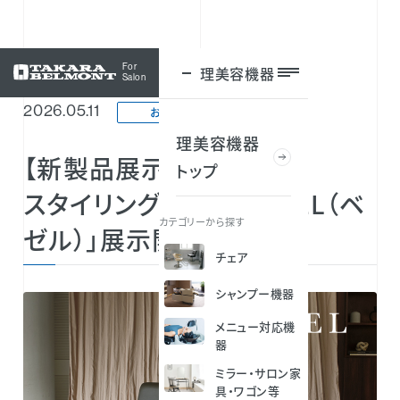
For
理美容機器
ログイン
Salon
2026.05.11
お知らせ
理美容機器
【新製品展示情報】
トップ
スタイリングチェア「BASEL（ベ
カテゴリーから探す
ゼル）」展示開始しました！
チェア
シャンプー機器
メニュー対応機
器
ミラー・サロン家
具・ワゴン等