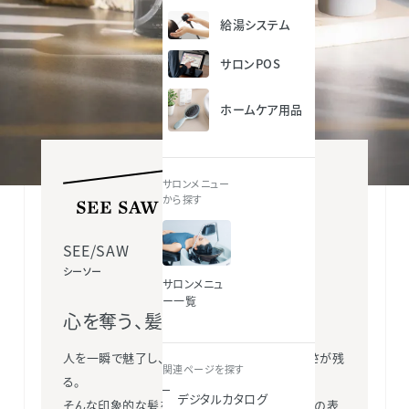
給湯システム
サロンPOS
ホームケア用品
サロンメニュー
から探す
SEE/SAW
シーソー
サロンメニュ
ー一覧
心を奪う、髪になる。
人を一瞬で魅了し、見た人の心にその人の美しさが残
関連ページを探す
る。
デジタルカタログ
そんな印象的な髪を、毎日のケアで磨き、その日の表