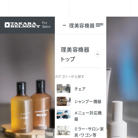
For
理美容機器
ログイン
Salon
理美容機器
トップ
カテゴリーから探す
チェア
シャンプー機器
メニュー対応機
器
ミラー・サロン家
具・ワゴン等