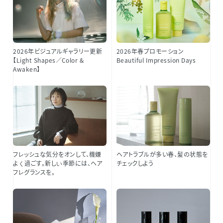
2026年ビジュアルギャラリー更新
2026年春プロモーション
【Light Shapes／Color &
Beautiful Impression Days
Awaken】
フレッシュな​​気分を​​オンして、機嫌​
ヘアトラブルが多い春、髪の状態を
よく​​過ごす。​新しい​​季節には、​​ヘア
チェックしよう
フレグランスを。